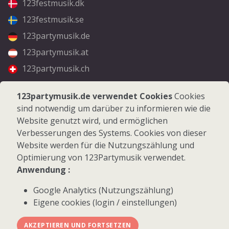
123festmusik.dk
123festmusik.se
123partymusik.de
123partymusik.at
123partymusik.ch
Folgen Sie uns
123partymusik.de verwendet Cookies
Cookies
sind notwendig um darüber zu informieren wie die
Facebook
Website genutzt wird, und ermöglichen
Instagram
Verbesserungen des Systems. Cookies von dieser
Website werden für die Nutzungszählung und
Optimierung von 123Partymusik verwendet.
Anwendung :
Google Analytics (Nutzungszählung)
© 2026 123Partymusik.de - Alle Rechte vorbehalten
Eigene cookies (login / einstellungen)
AKZEPTIEREN UND FORTSETZEN