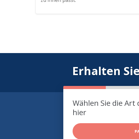
zu Ihnen passt.
Erhalten Si
Wählen Sie die Art 
hier
P