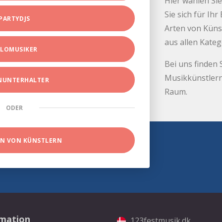
Hier wählen Sie
Sie sich für Ih
PARTYDJS
Arten von Küns
aus allen Kate
LOMUSIKER
Bei uns finden 
Musikkünstlern
INUNTERHALTER
Raum.
ODER
EN VON KÜNSTLERN
rmation
123festmusik.dk