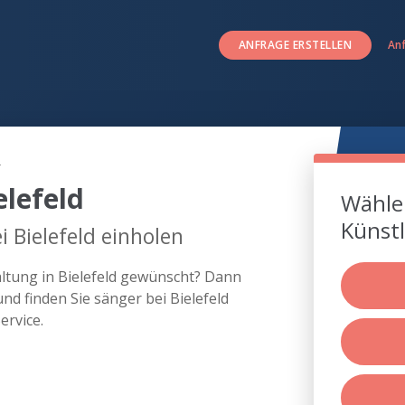
ANFRAGE ERSTELLEN
An
d
elefeld
Wählen
Künstl
 Bielefeld einholen
altung in Bielefeld gewünscht? Dann
nd finden Sie sänger bei Bielefeld
rvice.