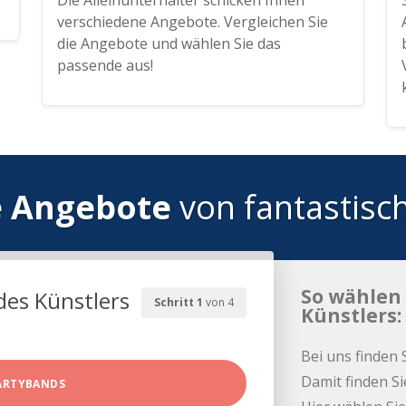
Die Alleinunterhalter schicken Ihnen
verschiedene Angebote. Vergleichen Sie
die Angebote und wählen Sie das
passende aus!
e Angebote
von fantastisc
So wählen 
des Künstlers
Schritt 1
von 4
Künstlers:
Bei uns finden 
Damit finden Si
ARTYBANDS