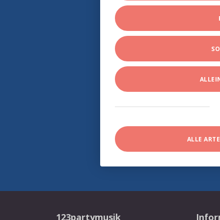
SO
ALLE
ALLE ART
123partymusik
Info