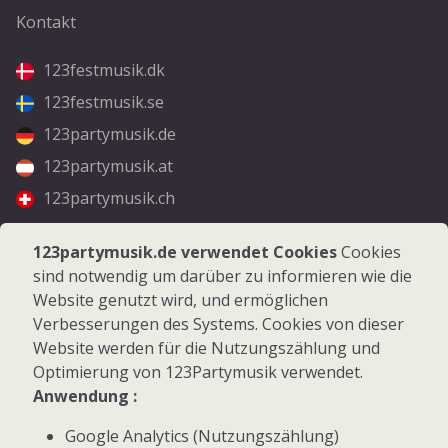
Kontakt
123festmusik.dk
123festmusik.se
123partymusik.de
123partymusik.at
123partymusik.ch
Folgen Sie uns
123partymusik.de verwendet Cookies
Cookies
sind notwendig um darüber zu informieren wie die
Facebook
Website genutzt wird, und ermöglichen
Instagram
Verbesserungen des Systems. Cookies von dieser
Website werden für die Nutzungszählung und
Optimierung von 123Partymusik verwendet.
Anwendung :
Google Analytics (Nutzungszählung)
© 2026 123Partymusik.de - Alle Rechte vorbehalten