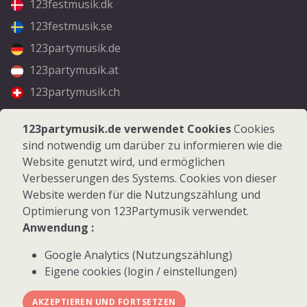
123festmusik.dk
123festmusik.se
123partymusik.de
123partymusik.at
123partymusik.ch
Folgen Sie uns
123partymusik.de verwendet Cookies
Cookies
sind notwendig um darüber zu informieren wie die
Facebook
Website genutzt wird, und ermöglichen
Instagram
Verbesserungen des Systems. Cookies von dieser
Website werden für die Nutzungszählung und
Optimierung von 123Partymusik verwendet.
Anwendung :
Google Analytics (Nutzungszählung)
© 2026 123Partymusik.de - Alle Rechte vorbehalten
Eigene cookies (login / einstellungen)
AKZEPTIEREN UND FORTSETZEN