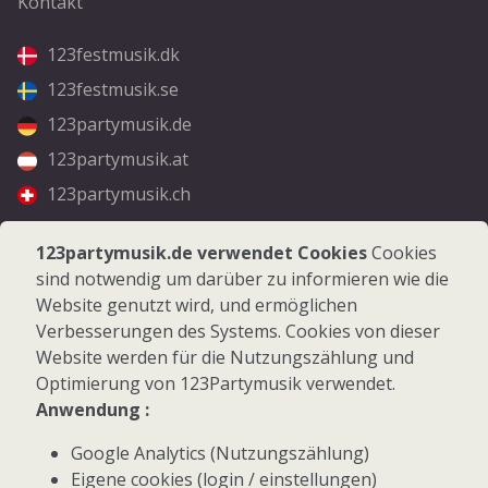
Kontakt
123festmusik.dk
123festmusik.se
123partymusik.de
123partymusik.at
123partymusik.ch
Folgen Sie uns
123partymusik.de verwendet Cookies
Cookies
sind notwendig um darüber zu informieren wie die
Facebook
Website genutzt wird, und ermöglichen
Instagram
Verbesserungen des Systems. Cookies von dieser
Website werden für die Nutzungszählung und
Optimierung von 123Partymusik verwendet.
Anwendung :
Google Analytics (Nutzungszählung)
© 2026 123Partymusik.de - Alle Rechte vorbehalten
Eigene cookies (login / einstellungen)