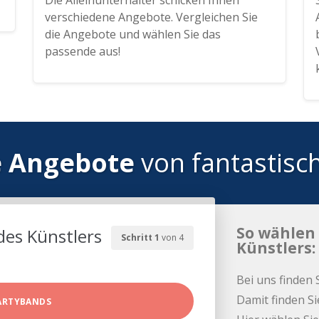
Die Alleinunterhalter schicken Ihnen
verschiedene Angebote. Vergleichen Sie
die Angebote und wählen Sie das
passende aus!
e Angebote
von fantastisc
So wählen 
des Künstlers
Schritt 1
von 4
Künstlers:
Bei uns finden 
Damit finden Si
ARTYBANDS