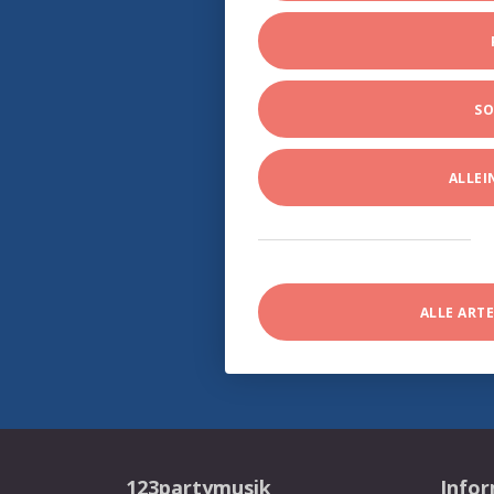
SO
ALLE
ALLE ART
123partymusik
Info