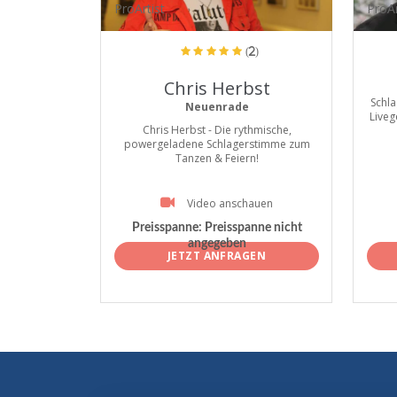
ProArtist
ProAr
(2)
Chris Herbst
Schla
Neuenrade
Liveg
Chris Herbst - Die rythmische,
powergeladene Schlagerstimme zum
Tanzen & Feiern!
Video anschauen
Preisspanne:
Preisspanne nicht
angegeben
JETZT ANFRAGEN