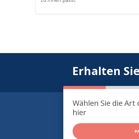
zu Ihnen passt.
Erhalten Si
Wählen Sie die Art 
hier
P