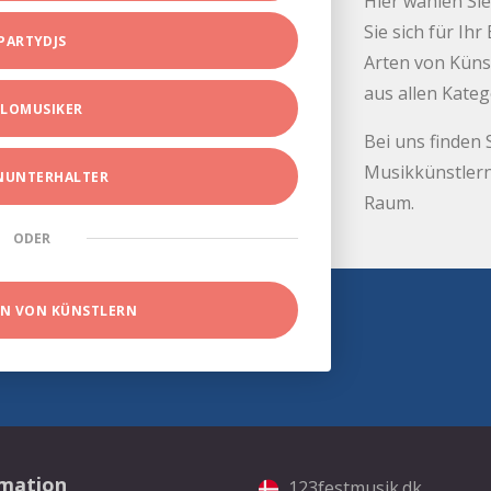
Hier wählen Sie
Sie sich für Ih
PARTYDJS
Arten von Küns
aus allen Kate
LOMUSIKER
Bei uns finden 
Musikkünstlern
INUNTERHALTER
Raum.
ODER
EN VON KÜNSTLERN
rmation
123festmusik.dk