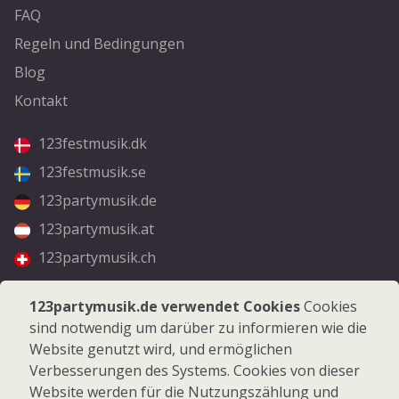
FAQ
Regeln und Bedingungen
Blog
Kontakt
123festmusik.dk
123festmusik.se
123partymusik.de
123partymusik.at
123partymusik.ch
Folgen Sie uns
123partymusik.de verwendet Cookies
Cookies
sind notwendig um darüber zu informieren wie die
Facebook
Website genutzt wird, und ermöglichen
Instagram
Verbesserungen des Systems. Cookies von dieser
Website werden für die Nutzungszählung und