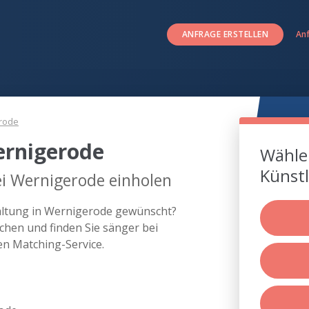
ANFRAGE ERSTELLEN
An
rode
ernigerode
Wählen
Künstl
ei Wernigerode einholen
taltung in Wernigerode gewünscht?
chen und finden Sie sänger bei
n Matching-Service.