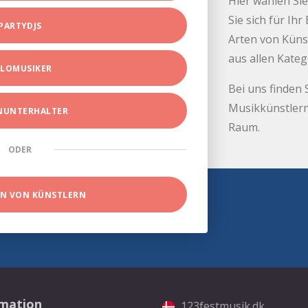
Hier wählen Sie
Sie sich für Ih
PARTYDJS
Arten von Küns
aus allen Kate
LOMUSIKER
Bei uns finden 
Musikkünstlern
INUNTERHALTER
Raum.
ODER
EN VON KÜNSTLERN
rmation
123festmusik.dk