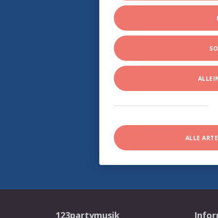
SO
ALLE
ALLE ART
123partymusik
Info