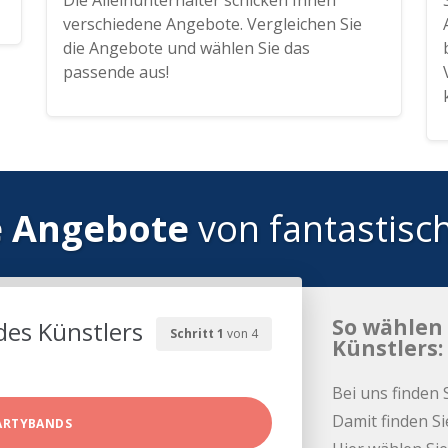
Die Alleinunterhalter schicken Ihnen
verschiedene Angebote. Vergleichen Sie
die Angebote und wählen Sie das
passende aus!
e Angebote
von fantastisc
So wählen 
des Künstlers
Schritt 1
von 4
Künstlers:
Bei uns finden 
Damit finden Si
ARTYBANDS