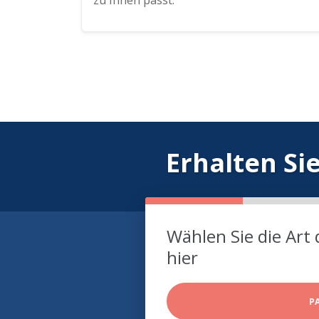
zu Ihnen passt.
Erhalten Si
Wählen Sie die Art 
hier
P