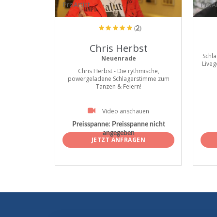
ProArtist
ProAr
(2)
Chris Herbst
Schla
Neuenrade
Liveg
Chris Herbst - Die rythmische,
powergeladene Schlagerstimme zum
Tanzen & Feiern!
Video anschauen
Preisspanne:
Preisspanne nicht
angegeben
JETZT ANFRAGEN