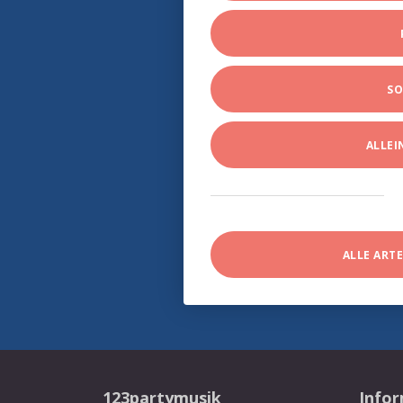
SO
ALLE
ALLE ART
123partymusik
Info