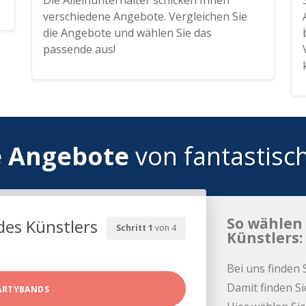
Die Alleinunterhalter schicken Ihnen
verschiedene Angebote. Vergleichen Sie
die Angebote und wählen Sie das
passende aus!
e Angebote
von fantastisc
So wählen 
des Künstlers
Schritt 1
von 4
Künstlers:
Bei uns finden 
Damit finden Si
ARTYBANDS