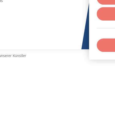
ls
nserer Künstler