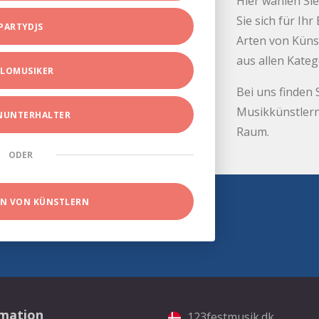
Hier wählen Sie
Sie sich für Ih
PARTYDJS
Arten von Küns
aus allen Kate
LOMUSIKER
Bei uns finden 
Musikkünstlern
INUNTERHALTER
Raum.
ODER
EN VON KÜNSTLERN
rmation
123festmusik.dk