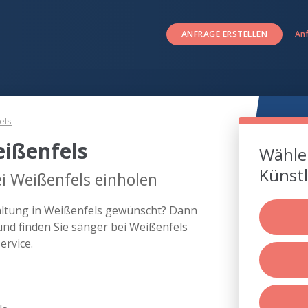
ANFRAGE ERSTELLEN
An
els
ißenfels
Wählen
Künstl
i Weißenfels einholen
taltung in Weißenfels gewünscht? Dann
und finden Sie sänger bei Weißenfels
rvice.