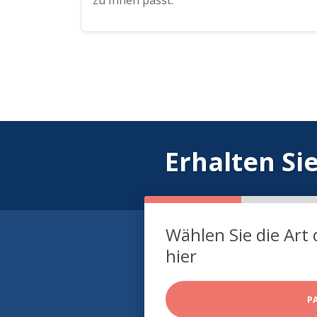
zu Ihnen passt.
Erhalten Si
Wählen Sie die Art 
hier
P