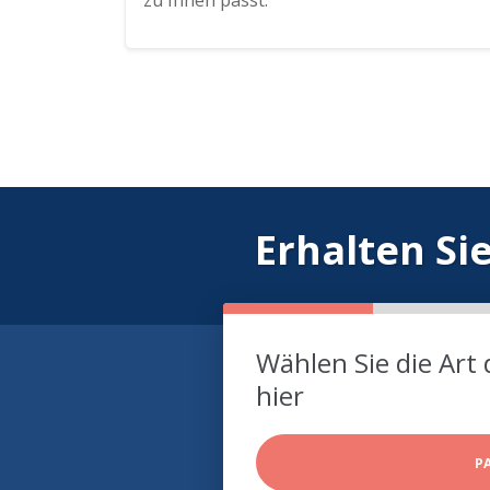
zu Ihnen passt.
Erhalten Si
Wählen Sie die Art 
hier
P