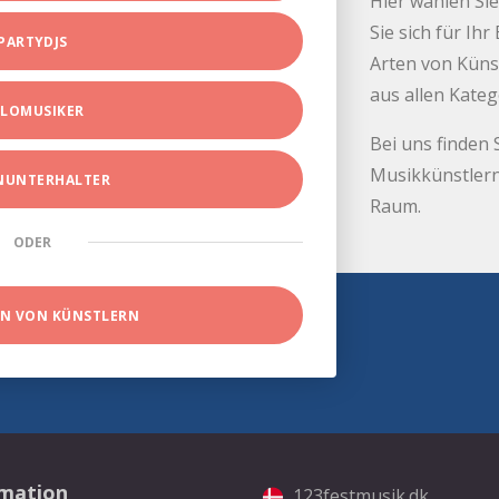
Hier wählen Sie
Sie sich für Ih
PARTYDJS
Arten von Küns
aus allen Kate
LOMUSIKER
Bei uns finden 
Musikkünstlern
INUNTERHALTER
Raum.
ODER
EN VON KÜNSTLERN
rmation
123festmusik.dk