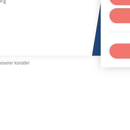
urg
nserer Künstler