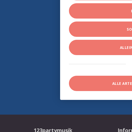
SO
ALLE
ALLE ART
123partymusik
Info