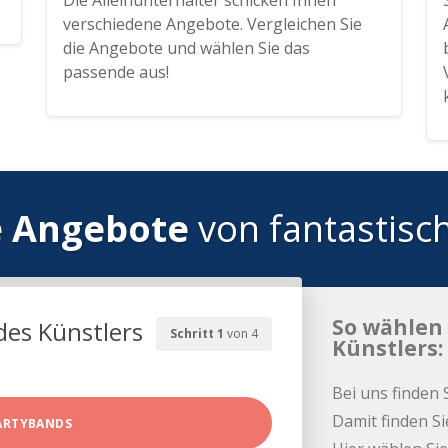
Die Alleinunterhalter schicken Ihnen
verschiedene Angebote. Vergleichen Sie
die Angebote und wählen Sie das
passende aus!
e Angebote
von fantastisc
So wählen 
des Künstlers
Schritt 1
von 4
Künstlers:
Bei uns finden 
Damit finden Si
ARTYBANDS