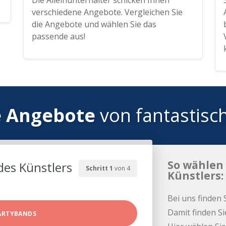
Die Alleinunterhalter schicken Ihnen
verschiedene Angebote. Vergleichen Sie
die Angebote und wählen Sie das
passende aus!
e Angebote
von fantastisc
So wählen 
des Künstlers
Schritt 1
von 4
Künstlers:
Bei uns finden 
Damit finden Si
ARTYBANDS