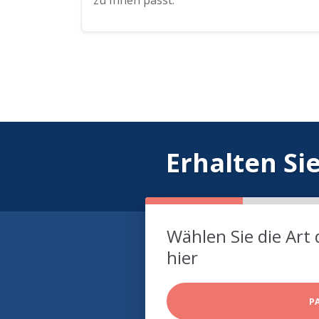
zu Ihnen passt.
Erhalten Si
Wählen Sie die Art 
hier
P