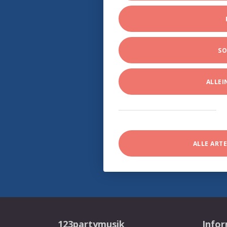
SO
ALLE
ALLE ART
123partymusik
Info