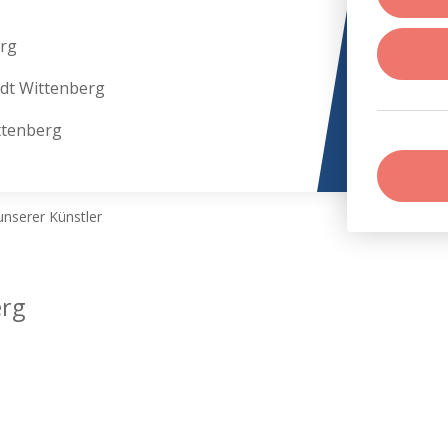
erg
adt Wittenberg
ttenberg
nserer Künstler
erg