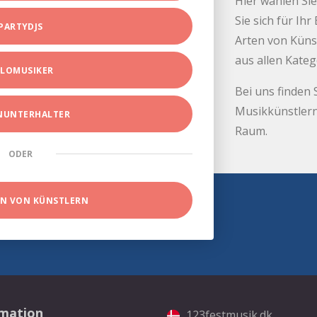
Hier wählen Sie
Sie sich für Ih
PARTYDJS
Arten von Küns
aus allen Kate
LOMUSIKER
Bei uns finden 
Musikkünstlern
INUNTERHALTER
Raum.
ODER
EN VON KÜNSTLERN
rmation
123festmusik.dk