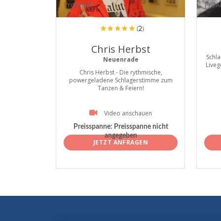
ProArtist
ProAr
(2)
Chris Herbst
Schla
Neuenrade
Liveg
Chris Herbst - Die rythmische,
powergeladene Schlagerstimme zum
Tanzen & Feiern!
Video anschauen
Preisspanne:
Preisspanne nicht
angegeben
JETZT ANFRAGEN