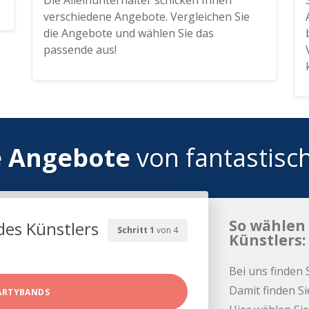
Die Alleinunterhalter schicken Ihnen
verschiedene Angebote. Vergleichen Sie
die Angebote und wählen Sie das
passende aus!
e Angebote
von fantastisc
So wählen 
des Künstlers
Schritt 1
von 4
Künstlers:
Bei uns finden 
Damit finden Si
ARTYBANDS