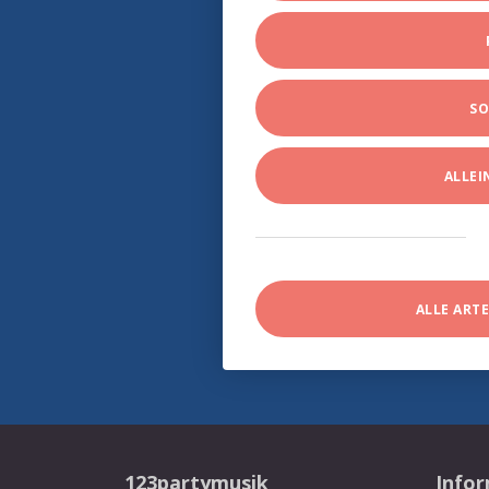
SO
ALLE
ALLE ART
123partymusik
Info