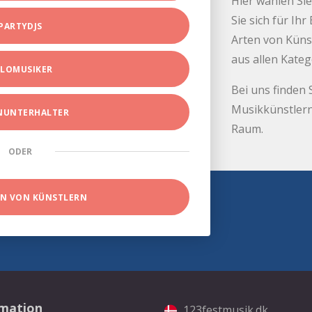
Hier wählen Sie
Sie sich für Ih
PARTYDJS
Arten von Küns
aus allen Kate
LOMUSIKER
Bei uns finden 
Musikkünstlern
INUNTERHALTER
Raum.
ODER
EN VON KÜNSTLERN
rmation
123festmusik.dk