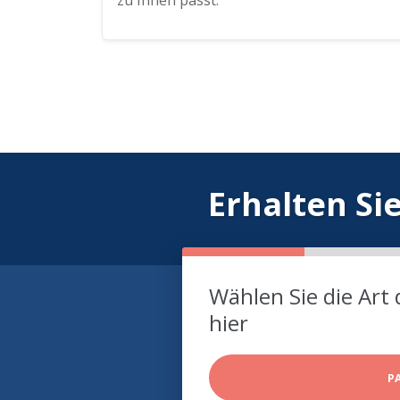
zu Ihnen passt.
Erhalten Si
Wählen Sie die Art 
hier
P