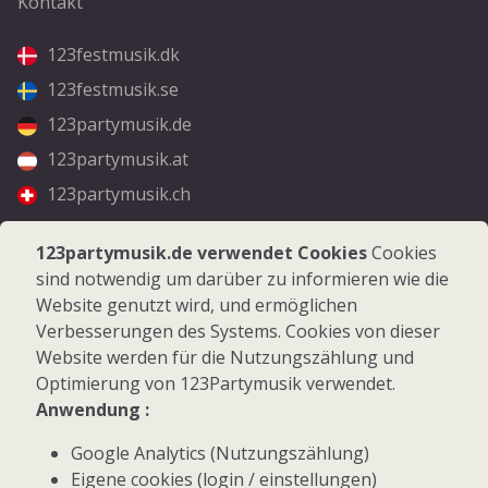
Kontakt
123festmusik.dk
123festmusik.se
123partymusik.de
123partymusik.at
123partymusik.ch
Folgen Sie uns
123partymusik.de verwendet Cookies
Cookies
sind notwendig um darüber zu informieren wie die
Facebook
Website genutzt wird, und ermöglichen
Instagram
Verbesserungen des Systems. Cookies von dieser
Website werden für die Nutzungszählung und
Optimierung von 123Partymusik verwendet.
Anwendung :
Google Analytics (Nutzungszählung)
© 2026 123Partymusik.de - Alle Rechte vorbehalten
Eigene cookies (login / einstellungen)