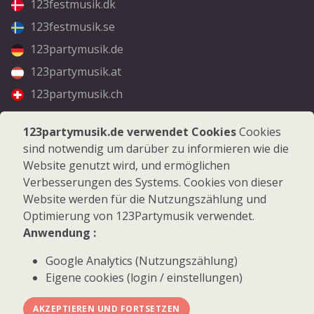
123festmusik.dk
123festmusik.se
123partymusik.de
123partymusik.at
123partymusik.ch
Folgen Sie uns
123partymusik.de verwendet Cookies
Cookies
sind notwendig um darüber zu informieren wie die
Facebook
Website genutzt wird, und ermöglichen
Instagram
Verbesserungen des Systems. Cookies von dieser
Website werden für die Nutzungszählung und
Optimierung von 123Partymusik verwendet.
Anwendung :
Google Analytics (Nutzungszählung)
© 2026 123Partymusik.de - Alle Rechte vorbehalten
Eigene cookies (login / einstellungen)
AKZEPTIEREN UND FORTSETZEN