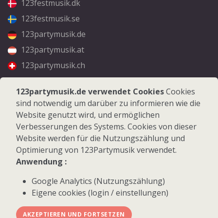
123festmusik.dk
123festmusik.se
123partymusik.de
123partymusik.at
123partymusik.ch
Folgen Sie uns
123partymusik.de verwendet Cookies
Cookies
sind notwendig um darüber zu informieren wie die
Facebook
Website genutzt wird, und ermöglichen
Instagram
Verbesserungen des Systems. Cookies von dieser
Website werden für die Nutzungszählung und
Optimierung von 123Partymusik verwendet.
Anwendung :
Google Analytics (Nutzungszählung)
© 2026 123Partymusik.de - Alle Rechte vorbehalten
Eigene cookies (login / einstellungen)
AKZEPTIEREN UND FORTSETZEN