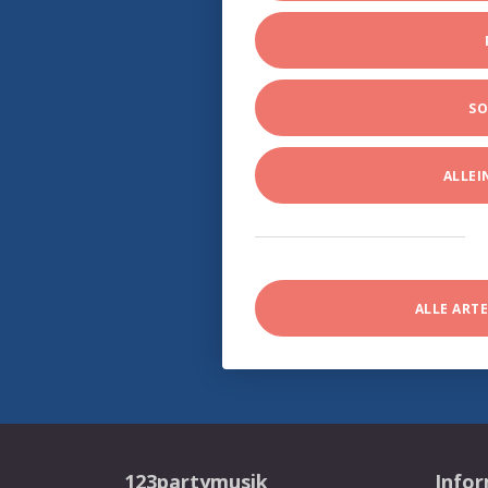
SO
ALLE
ALLE ART
123partymusik
Info