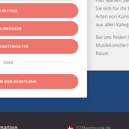
Hier wählen Sie
Sie sich für Ih
PARTYDJS
Arten von Küns
aus allen Kate
LOMUSIKER
Bei uns finden 
Musikkünstlern
INUNTERHALTER
Raum.
ODER
EN VON KÜNSTLERN
rmation
123festmusik.dk