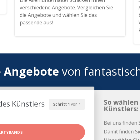
Die Alleinunterhalter schicken Ihnen
verschiedene Angebote. Vergleichen Sie
die Angebote und wählen Sie das
passende aus!
e Angebote
von fantastisc
So wählen 
des Künstlers
Schritt 1
von 4
Künstlers:
Bei uns finden 
Damit finden Si
ARTYBANDS