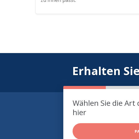
zu Ihnen passt.
Erhalten Si
Wählen Sie die Art 
hier
P