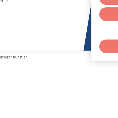
hein
nserer Künstler