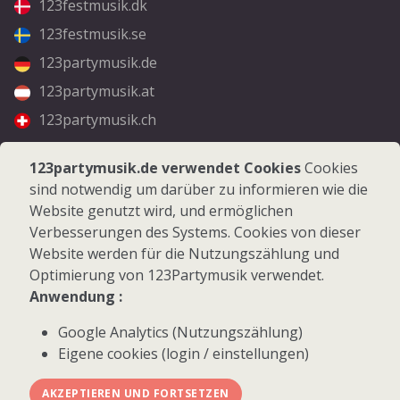
123festmusik.dk
123festmusik.se
123partymusik.de
123partymusik.at
123partymusik.ch
Folgen Sie uns
123partymusik.de verwendet Cookies
Cookies
sind notwendig um darüber zu informieren wie die
Facebook
Website genutzt wird, und ermöglichen
Instagram
Verbesserungen des Systems. Cookies von dieser
Website werden für die Nutzungszählung und
Optimierung von 123Partymusik verwendet.
Anwendung :
Google Analytics (Nutzungszählung)
© 2026 123Partymusik.de - Alle Rechte vorbehalten
Eigene cookies (login / einstellungen)
AKZEPTIEREN UND FORTSETZEN