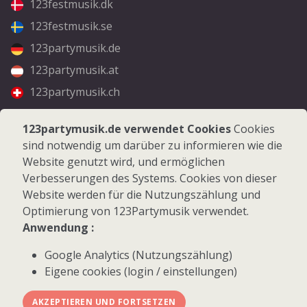
123festmusik.dk
123festmusik.se
123partymusik.de
123partymusik.at
123partymusik.ch
Folgen Sie uns
123partymusik.de verwendet Cookies
Cookies
sind notwendig um darüber zu informieren wie die
Facebook
Website genutzt wird, und ermöglichen
Instagram
Verbesserungen des Systems. Cookies von dieser
Website werden für die Nutzungszählung und
Optimierung von 123Partymusik verwendet.
Anwendung :
Google Analytics (Nutzungszählung)
© 2026 123Partymusik.de - Alle Rechte vorbehalten
Eigene cookies (login / einstellungen)
AKZEPTIEREN UND FORTSETZEN