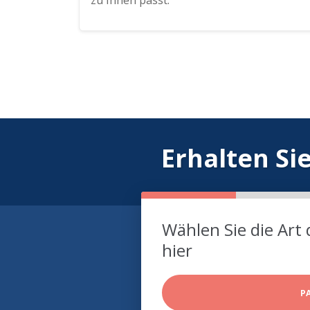
zu Ihnen passt.
Erhalten Si
Wählen Sie die Art 
hier
P