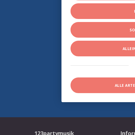
SO
ALLE
ALLE ART
123partymusik
Info