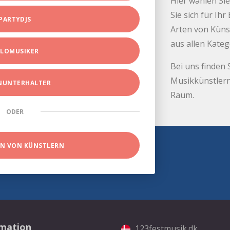
Hier wählen Sie
Sie sich für Ih
PARTYDJS
Arten von Küns
aus allen Kate
LOMUSIKER
Bei uns finden 
Musikkünstlern
INUNTERHALTER
Raum.
ODER
EN VON KÜNSTLERN
rmation
123festmusik.dk