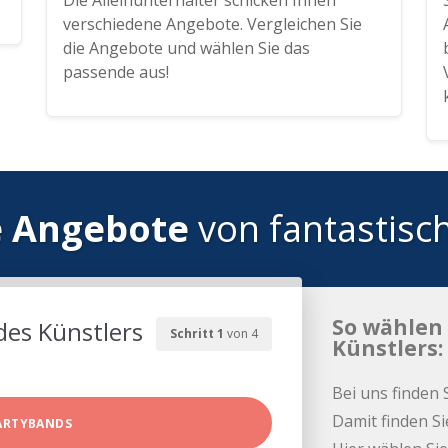
Die Alleinunterhalter schicken Ihnen
verschiedene Angebote. Vergleichen Sie
die Angebote und wählen Sie das
passende aus!
e Angebote
von fantastisc
So wählen 
des Künstlers
Schritt 1
von 4
Künstlers:
Bei uns finden 
Damit finden Si
ARTYBANDS