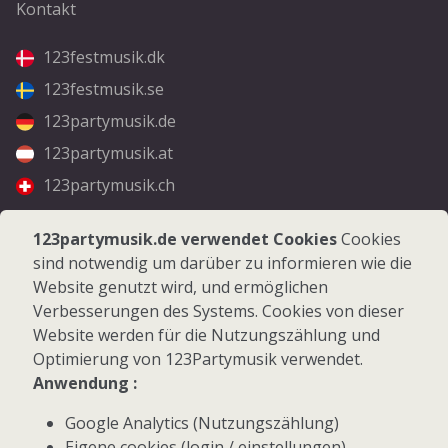
Kontakt
123festmusik.dk
123festmusik.se
123partymusik.de
123partymusik.at
123partymusik.ch
Folgen Sie uns
123partymusik.de verwendet Cookies
Cookies
sind notwendig um darüber zu informieren wie die
Facebook
Website genutzt wird, und ermöglichen
Instagram
Verbesserungen des Systems. Cookies von dieser
Website werden für die Nutzungszählung und
Optimierung von 123Partymusik verwendet.
Anwendung :
Google Analytics (Nutzungszählung)
© 2026 123Partymusik.de - Alle Rechte vorbehalten
Eigene cookies (login / einstellungen)