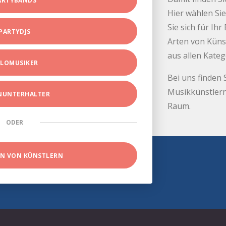
ARTYBANDS
Hier wählen Sie
Sie sich für Ih
PARTYDJS
Arten von Küns
aus allen Kate
LOMUSIKER
Bei uns finden 
Musikkünstlern
INUNTERHALTER
Raum.
ODER
EN VON KÜNSTLERN