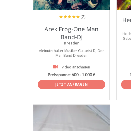
ProArtist
ProAr
(7)
He
Arek Frog-One Man
Hoch
Band-DJ
Gebu
Dresden
Aleinuterhalter Musiker Guitarist DJ One
Man Band Dresden
Video anschauen
Preisspanne:
600 - 1.000 €
JETZT ANFRAGEN