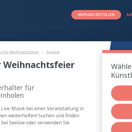
ANFRAGE ERSTELLEN
An
er Für Weihnachtsfeier
Seelow
r Weihnachtsfeier
Wählen
Künstl
rhalter für
einholen
s Live-Musik bei einer Veranstaltung in
en weiterhelfen! Suchen und finden
er bei Seelow oder verwenden Sie