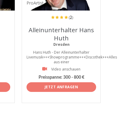
ProArtist
(2)
Alleinunterhalter Hans
Huth
Dresden
Hans Huth - Der Alleinunterhalter
Livemusik+++Showprogramme+++Discothek+++Alles
aus einer
Video anschauen
Preisspanne:
300 - 800 €
JETZT ANFRAGEN