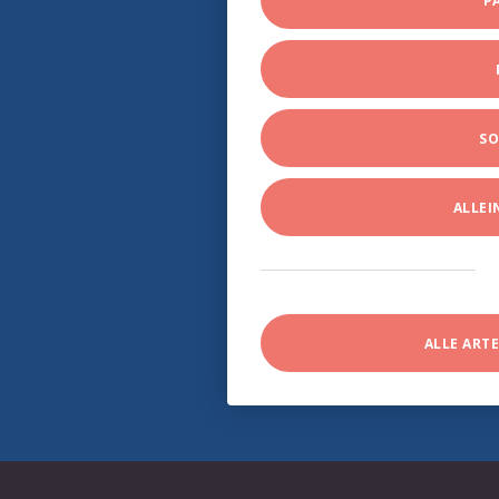
P
SO
ALLE
ALLE ART