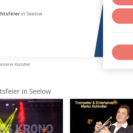
chtsfeier
in Seelow
nserer Künstler
sfeier in Seelow