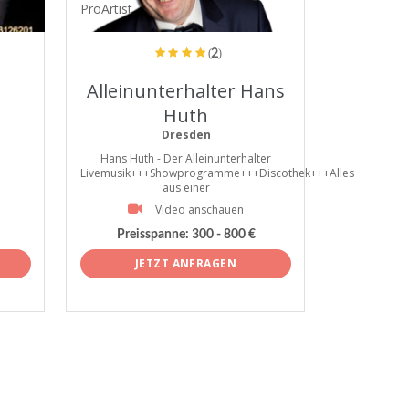
ProArtist
(2)
Alleinunterhalter Hans
Huth
Dresden
Hans Huth - Der Alleinunterhalter
Livemusik+++Showprogramme+++Discothek+++Alles
aus einer
Video anschauen
Preisspanne:
300 - 800 €
JETZT ANFRAGEN