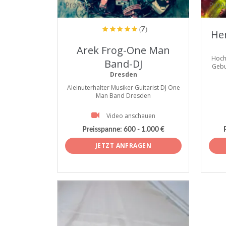
ProArtist
ProAr
(7)
He
Arek Frog-One Man
Hoch
Band-DJ
Gebu
Dresden
Aleinuterhalter Musiker Guitarist DJ One
Man Band Dresden
Video anschauen
Preisspanne:
600 - 1.000 €
JETZT ANFRAGEN