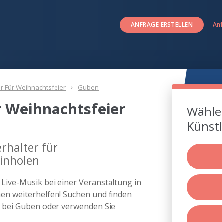
ANFRAGE ERSTELLEN
An
er Für Weihnachtsfeier
Guben
r Weihnachtsfeier
Wählen
Künstl
rhalter für
einholen
s Live-Musik bei einer Veranstaltung in
n weiterhelfen! Suchen und finden
er bei Guben oder verwenden Sie