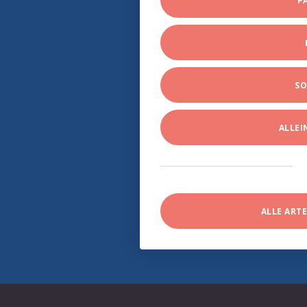
P
SO
ALLE
ALLE ART