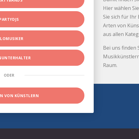
ARTYBANDS
Hier wählen Sie
Sie sich für Ih
PARTYDJS
Arten von Küns
aus allen Kate
LOMUSIKER
Bei uns finden 
Musikkünstlern
INUNTERHALTER
Raum.
ODER
EN VON KÜNSTLERN