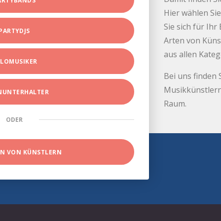
ARTYBANDS
Hier wählen Sie
Sie sich für Ih
PARTYDJS
Arten von Küns
aus allen Kate
LOMUSIKER
Bei uns finden 
Musikkünstlern
INUNTERHALTER
Raum.
ODER
EN VON KÜNSTLERN