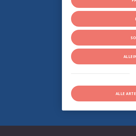
P
SO
ALLE
ALLE ART