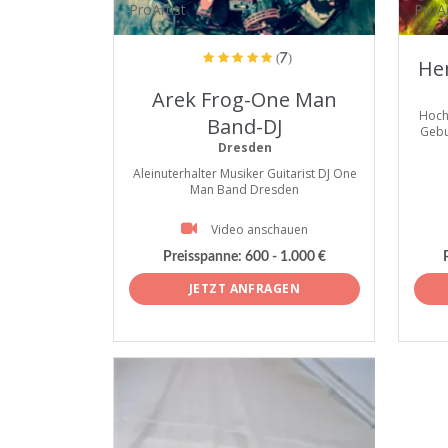
ProArtist
ProAr
(7)
He
Arek Frog-One Man
Hoch
Band-DJ
Gebu
Dresden
Aleinuterhalter Musiker Guitarist DJ One
Man Band Dresden
Video anschauen
Preisspanne:
600 - 1.000 €
JETZT ANFRAGEN