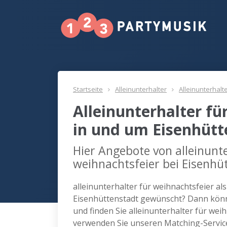
Startseite
Alleinunterhalter
Alleinunterhalt
Alleinunterhalter fü
in und um Eisenhütt
Hier Angebote von alleinunte
weihnachtsfeier bei Eisenhü
alleinunterhalter für weihnachtsfeier al
Eisenhüttenstadt gewünscht? Dann könn
und finden Sie alleinunterhalter für wei
verwenden Sie unseren Matching-Servic