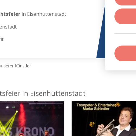
chtsfeier
in Eisenhüttenstadt
enstadt
dt
nserer Künstler
tsfeier in Eisenhüttenstadt