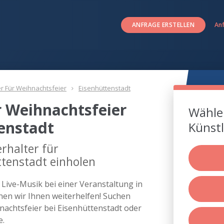
ANFRAGE ERSTELLEN
An
er Für Weihnachtsfeier
Eisenhüttenstadt
r Weihnachtsfeier
Wählen
enstadt
Künstl
rhalter für
ttenstadt einholen
s Live-Musik bei einer Veranstaltung in
en wir Ihnen weiterhelfen! Suchen
hnachtsfeier bei Eisenhüttenstadt oder
e.