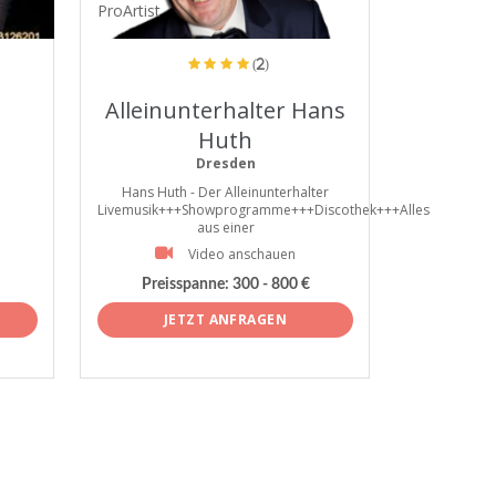
ProArtist
(2)
Alleinunterhalter Hans
Huth
Dresden
Hans Huth - Der Alleinunterhalter
Livemusik+++Showprogramme+++Discothek+++Alles
aus einer
Video anschauen
Preisspanne:
300 - 800 €
JETZT ANFRAGEN