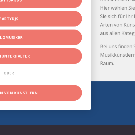
ARTYBANDS
Hier wählen Sie
Sie sich für Ih
PARTYDJS
Arten von Küns
aus allen Kate
LOMUSIKER
Bei uns finden 
Musikkünstlern
INUNTERHALTER
Raum.
ODER
EN VON KÜNSTLERN