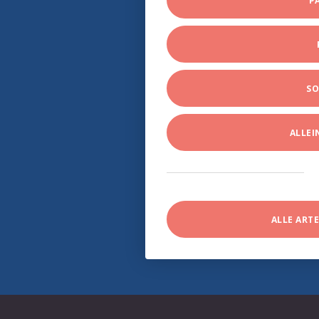
P
SO
ALLE
ALLE ART