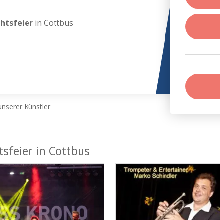
chtsfeier
in Cottbus
nserer Künstler
sfeier in Cottbus