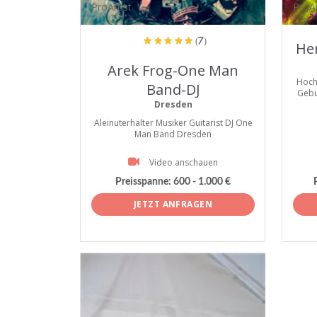
ProArtist
ProAr
(7)
He
Arek Frog-One Man
Hoch
Band-DJ
Gebu
Dresden
Aleinuterhalter Musiker Guitarist DJ One
Man Band Dresden
Video anschauen
Preisspanne:
600 - 1.000 €
JETZT ANFRAGEN