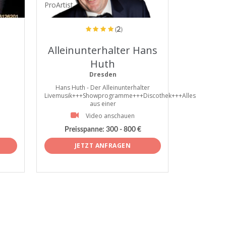
ProArtist
(2)
Alleinunterhalter Hans
Huth
Dresden
Hans Huth - Der Alleinunterhalter
Livemusik+++Showprogramme+++Discothek+++Alles
aus einer
Video anschauen
Preisspanne:
300 - 800 €
JETZT ANFRAGEN