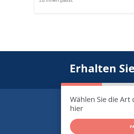
zu Ihnen passt.
Erhalten Si
Wählen Sie die Art 
hier
P