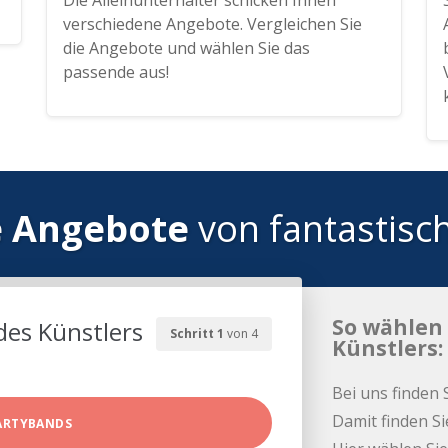
Die Alleinunterhalter schicken Ihnen
verschiedene Angebote. Vergleichen Sie
die Angebote und wählen Sie das
passende aus!
e Angebote
von fantastisc
So wählen 
des Künstlers
Schritt 1
von 4
Künstlers:
Bei uns finden 
Damit finden Si
ARTYBANDS