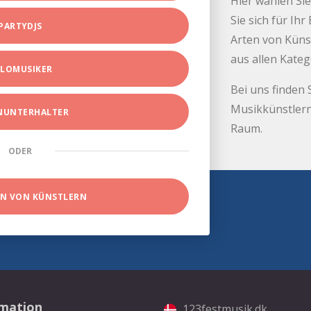
Hier wählen Sie
Sie sich für Ih
PARTYDJS
Arten von Küns
aus allen Kate
LOMUSIKER
Bei uns finden 
Musikkünstlern
INUNTERHALTER
Raum.
ODER
EN VON KÜNSTLERN
rmation
123festmusik.dk