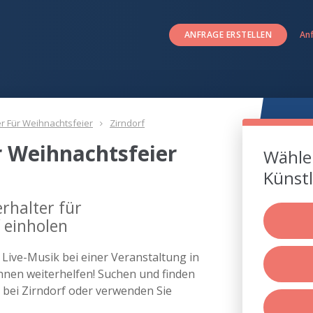
ANFRAGE ERSTELLEN
An
er Für Weihnachtsfeier
Zirndorf
r Weihnachtsfeier
Wählen
Künstl
rhalter für
 einholen
s Live-Musik bei einer Veranstaltung in
nen weiterhelfen! Suchen und finden
r bei Zirndorf oder verwenden Sie