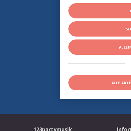
SO
ALLE
ALLE ART
123partymusik
Info