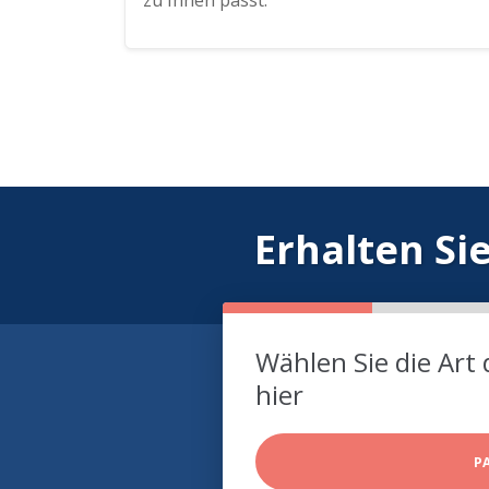
zu Ihnen passt.
Erhalten Si
Wählen Sie die Art 
hier
P