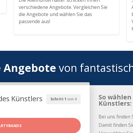
Die Alleinunterhalter schicken Ihnen
verschiedene Angebote. Vergleichen Sie
die Angebote und wählen Sie das
passende aus!
e Angebote
von fantastisc
So wählen 
des Künstlers
Schritt 1
von 4
Künstlers:
Bei uns finden 
Damit finden Si
ARTYBANDS