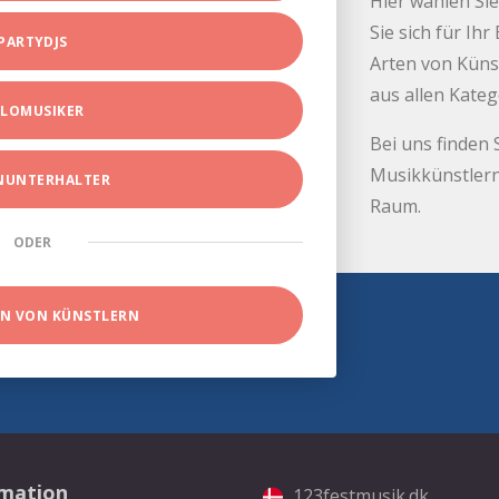
Hier wählen Sie
Sie sich für Ih
PARTYDJS
Arten von Küns
aus allen Kate
LOMUSIKER
Bei uns finden 
Musikkünstlern
INUNTERHALTER
Raum.
ODER
EN VON KÜNSTLERN
rmation
123festmusik.dk