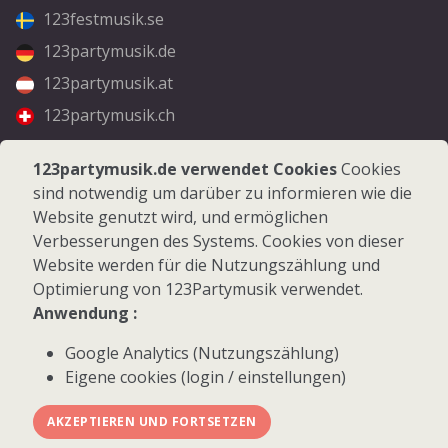
123festmusik.se
123partymusik.de
123partymusik.at
123partymusik.ch
Folgen Sie uns
123partymusik.de verwendet Cookies
Cookies
sind notwendig um darüber zu informieren wie die
Facebook
Website genutzt wird, und ermöglichen
Instagram
Verbesserungen des Systems. Cookies von dieser
Website werden für die Nutzungszählung und
Optimierung von 123Partymusik verwendet.
Anwendung :
Google Analytics (Nutzungszählung)
© 2026 123Partymusik.de - Alle Rechte vorbehalten
Eigene cookies (login / einstellungen)
AKZEPTIEREN UND FORTSETZEN