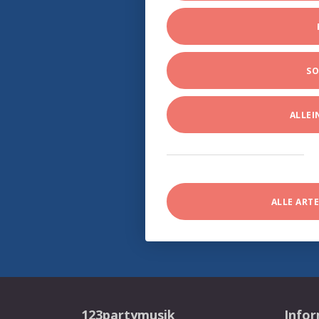
SO
ALLE
ALLE ART
123partymusik
Info