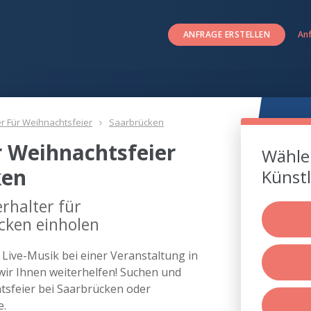
ANFRAGE ERSTELLEN
An
er Für Weihnachtsfeier
Saarbrücken
r Weihnachtsfeier
Wählen
ken
Künstl
rhalter für
cken einholen
s Live-Musik bei einer Veranstaltung in
r Ihnen weiterhelfen! Suchen und
htsfeier bei Saarbrücken oder
e.