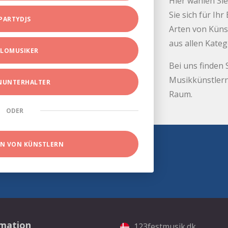
Hier wählen Sie
Sie sich für Ih
PARTYDJS
Arten von Küns
aus allen Kate
LOMUSIKER
Bei uns finden 
Musikkünstlern
INUNTERHALTER
Raum.
ODER
EN VON KÜNSTLERN
rmation
123festmusik.dk