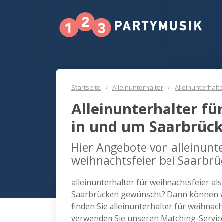
Startseite
Alleinunterhalter
Alleinunterhalt
Alleinunterhalter fü
in und um Saarbrüc
Hier Angebote von alleinunte
weihnachtsfeier bei Saarbrü
alleinunterhalter für weihnachtsfeier al
Saarbrücken gewünscht? Dann können wi
finden Sie alleinunterhalter für weihnac
verwenden Sie unseren Matching-Servic