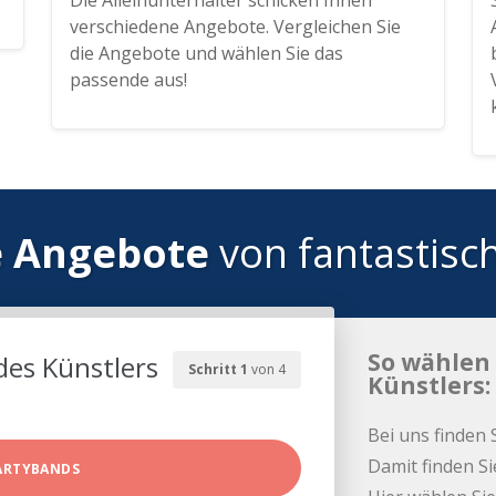
Die Alleinunterhalter schicken Ihnen
verschiedene Angebote. Vergleichen Sie
die Angebote und wählen Sie das
passende aus!
e Angebote
von fantastisc
So wählen 
des Künstlers
Schritt 1
von 4
Künstlers:
Bei uns finden 
Damit finden Si
ARTYBANDS