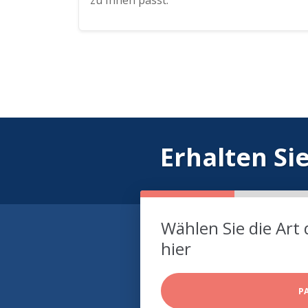
zu Ihnen passt.
Erhalten Si
Wählen Sie die Art 
hier
P