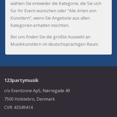
wählen Sie entweder die Kategorie, die Sie sich
für Ihr Event wünschen oder “Alle Arten von
Künstlern”, wenn Sie Angebote aus allen
Kategorien erhalten möchten.
Bei uns finden Sie die größte Auswahl an
Musikkünstlern im deutschsprachigen Raum.
123partymusik
c/o Eventzone ApS, Nørregade 49
7500 Holstebro, Denmark
CVR: 43349414