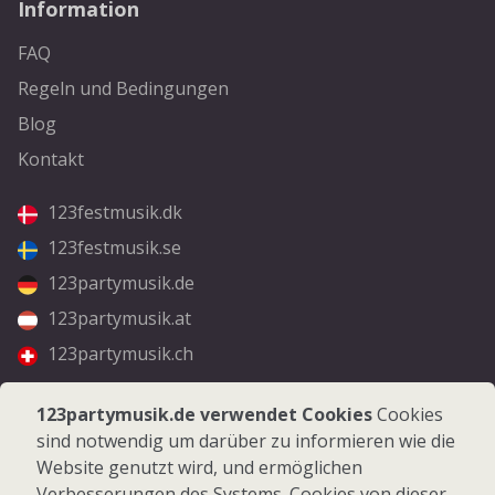
Information
FAQ
Regeln und Bedingungen
Blog
Kontakt
123festmusik.dk
123festmusik.se
123partymusik.de
123partymusik.at
123partymusik.ch
Folgen Sie uns
123partymusik.de verwendet Cookies
Cookies
sind notwendig um darüber zu informieren wie die
Facebook
Website genutzt wird, und ermöglichen
Instagram
Verbesserungen des Systems. Cookies von dieser