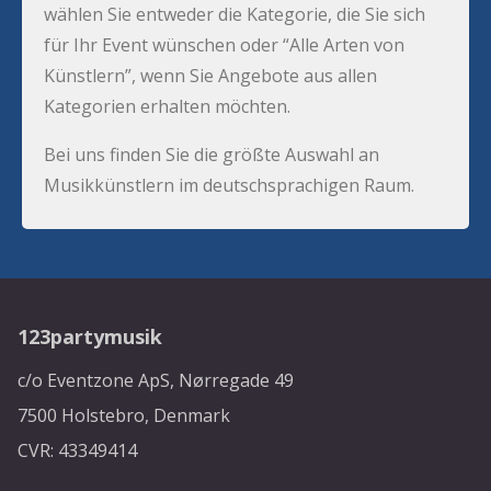
wählen Sie entweder die Kategorie, die Sie sich
für Ihr Event wünschen oder “Alle Arten von
Künstlern”, wenn Sie Angebote aus allen
Kategorien erhalten möchten.
Bei uns finden Sie die größte Auswahl an
Musikkünstlern im deutschsprachigen Raum.
123partymusik
c/o Eventzone ApS, Nørregade 49
7500 Holstebro, Denmark
CVR: 43349414