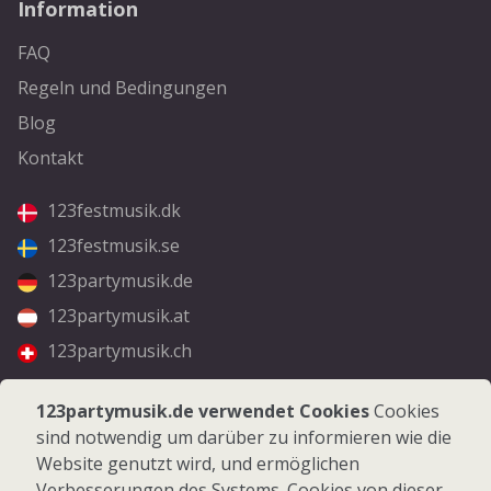
Information
FAQ
Regeln und Bedingungen
Blog
Kontakt
123festmusik.dk
123festmusik.se
123partymusik.de
123partymusik.at
123partymusik.ch
Folgen Sie uns
123partymusik.de verwendet Cookies
Cookies
sind notwendig um darüber zu informieren wie die
Facebook
Website genutzt wird, und ermöglichen
Instagram
Verbesserungen des Systems. Cookies von dieser