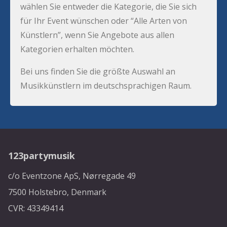
wählen Sie entweder die Kategorie, die Sie sich
für Ihr Event wünschen oder “Alle Arten von
Künstlern”, wenn Sie Angebote aus allen
Kategorien erhalten möchten.
Bei uns finden Sie die größte Auswahl an
Musikkünstlern im deutschsprachigen Raum.
123partymusik
c/o Eventzone ApS, Nørregade 49
7500 Holstebro, Denmark
CVR: 43349414