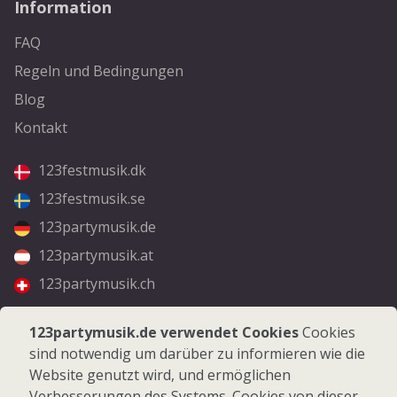
Information
FAQ
Regeln und Bedingungen
Blog
Kontakt
123festmusik.dk
123festmusik.se
123partymusik.de
123partymusik.at
123partymusik.ch
Folgen Sie uns
123partymusik.de verwendet Cookies
Cookies
sind notwendig um darüber zu informieren wie die
Facebook
Website genutzt wird, und ermöglichen
Instagram
Verbesserungen des Systems. Cookies von dieser