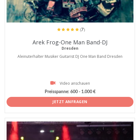
ProArtist
(7)
Arek Frog-One Man Band-DJ
Dresden
Aleinuterhalter Musiker Guitarist DJ One Man Band Dresden
Video anschauen
Preisspanne:
600 - 1.000 €
JETZT ANFRAGEN