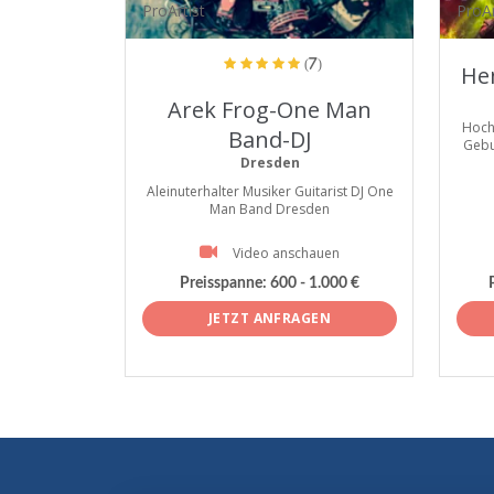
ProArtist
ProAr
(7)
He
Arek Frog-One Man
Hoch
Band-DJ
Gebu
Dresden
Aleinuterhalter Musiker Guitarist DJ One
Man Band Dresden
Video anschauen
Preisspanne:
600 - 1.000 €
JETZT ANFRAGEN