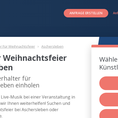
ANFRAGE ERSTELLEN
An
er Für Weihnachtsfeier
Aschersleben
r Weihnachtsfeier
Wählen
eben
Künstl
rhalter für
leben einholen
s Live-Musik bei einer Veranstaltung in
ir Ihnen weiterhelfen! Suchen und
htsfeier bei Aschersleben oder
e.