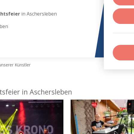
chtsfeier
in Aschersleben
eben
nserer Künstler
tsfeier in Aschersleben