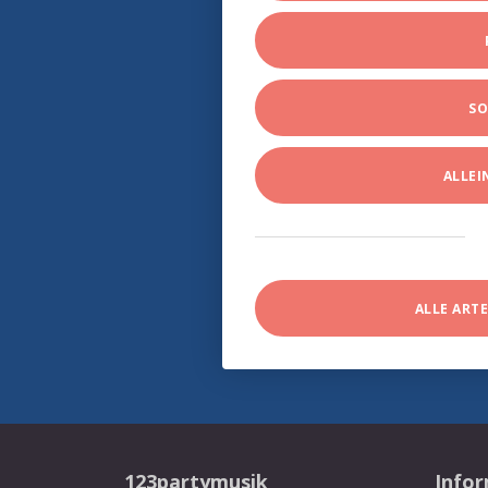
SO
ALLE
ALLE ART
123partymusik
Info