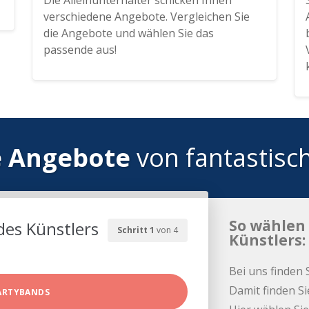
Die Alleinunterhalter schicken Ihnen
verschiedene Angebote. Vergleichen Sie
die Angebote und wählen Sie das
passende aus!
e Angebote
von fantastisc
So wählen 
des Künstlers
Schritt 1
von 4
Künstlers:
Bei uns finden 
Damit finden Si
ARTYBANDS