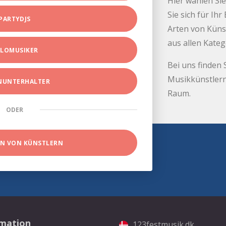
Hier wählen Sie
Sie sich für Ih
PARTYDJS
Arten von Küns
aus allen Kate
LOMUSIKER
Bei uns finden 
Musikkünstlern
INUNTERHALTER
Raum.
ODER
EN VON KÜNSTLERN
rmation
123festmusik.dk