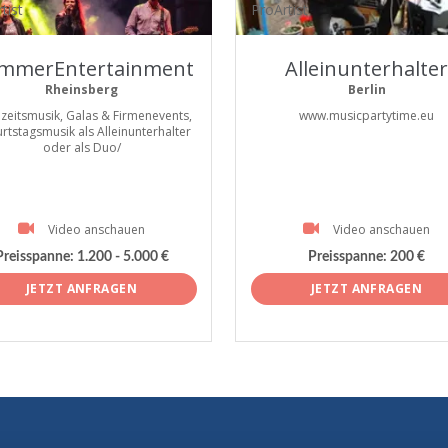
tist
ProArtist
mmerEntertainment
Alleinunterhalter
Rheinsberg
Berlin
zeitsmusik, Galas & Firmenevents,
www.musicpartytime.eu
rtstagsmusik als Alleinunterhalter
oder als Duo/
Video anschauen
Video anschauen
Preisspanne:
1.200 - 5.000 €
Preisspanne:
200 €
JETZT ANFRAGEN
JETZT ANFRAGEN