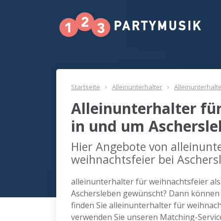
Startseite
Alleinunterhalter
Alleinunterhalt
Alleinunterhalter fü
in und um Aschersl
Hier Angebote von alleinunte
weihnachtsfeier bei Aschers
alleinunterhalter für weihnachtsfeier al
Aschersleben gewünscht? Dann können w
finden Sie alleinunterhalter für weihnac
verwenden Sie unseren Matching-Servic