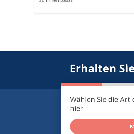
zu Ihnen passt.
Erhalten Si
Wählen Sie die Art 
hier
P