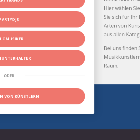
ARTYBANDS
Hier wählen Sie
Sie sich für Ih
PARTYDJS
Arten von Küns
aus allen Kate
LOMUSIKER
Bei uns finden 
Musikkünstlern
INUNTERHALTER
Raum.
ODER
EN VON KÜNSTLERN