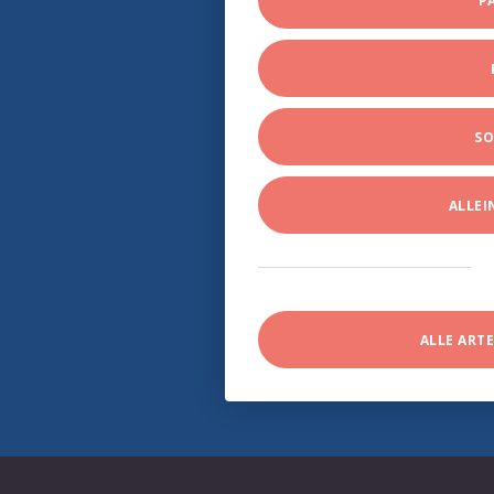
P
SO
ALLE
ALLE ART