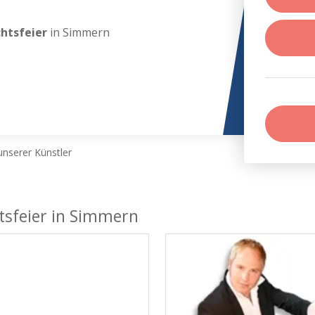
chtsfeier
in Simmern
nserer Künstler
tsfeier in Simmern