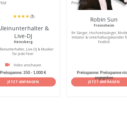
tist
ProArtist
(3)
Robin Sun
Freinsheim
lleinunterhalter &
Ihr Sänger, Hochzeitssänger, Mode
Live-DJ
Imitator & Unterhaltungskünstler fü
Heinsberg
Festlich
Alleinunterhalter, Live-DJ & Musiker
für jede Feier
Video anschauen
Preisspanne:
350 - 1.000 €
Preisspanne:
Preisspanne ni
angegeben
JETZT ANFRAGEN
JETZT ANFRAGEN