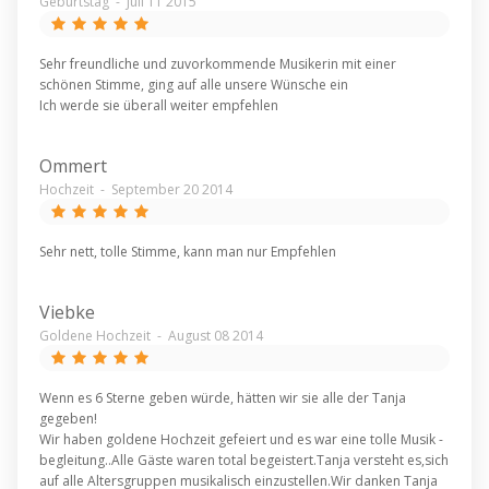
Geburtstag
-
Juli 11 2015
Sehr freundliche und zuvorkommende Musikerin mit einer
schönen Stimme, ging auf alle unsere Wünsche ein
Ich werde sie überall weiter empfehlen
Ommert
Hochzeit
-
September 20 2014
Sehr nett, tolle Stimme, kann man nur Empfehlen
Viebke
Goldene Hochzeit
-
August 08 2014
Wenn es 6 Sterne geben würde, hätten wir sie alle der Tanja
gegeben!
Wir haben goldene Hochzeit gefeiert und es war eine tolle Musik -
begleitung..Alle Gäste waren total begeistert.Tanja versteht es,sich
auf alle Altersgruppen musikalisch einzustellen.Wir danken Tanja