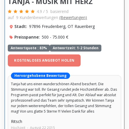
TANJA - MUSIK MIT HERZ
4.9
/
5
basierend
auf
9
Kundenbewertungen
(Bewertungen)
Stadt:
97896 Freudenberg, OT Rauenberg
Preisspanne:
500 - 75.000 €
Antwortquote :
83%
Antwortzeit: 1-2 Stunden
KOSTENLOSES ANGEBOT HOLEN
Hervorgehobene Bewertung
Tanja hat uns einen wunderschönen Abend beschert. Die
Stimmung war toll. Ihr Gesang rundet jede Hochzeitsfeier ab. Das
Programm passt perfekt für Jung und Alt. Der Ablauf war absolut
professionell und das Team sehr sympatisch. Wir können Tanja
nur jedem weiterempfehlen, der tollen Gesang und Stimmung
mag! Von uns glatte 5 Sterne !!! Vielen Dank für alles
Ritsch
Hochzeit
-
August 22 2015