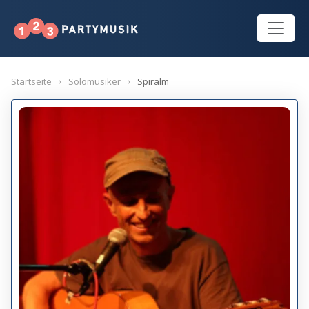
Startseite
Solomusiker
Spiralm