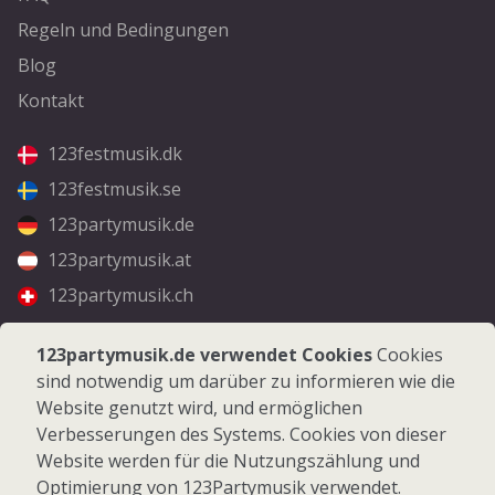
Regeln und Bedingungen
Blog
Kontakt
123festmusik.dk
123festmusik.se
123partymusik.de
123partymusik.at
123partymusik.ch
Folgen Sie uns
123partymusik.de verwendet Cookies
Cookies
sind notwendig um darüber zu informieren wie die
Facebook
Website genutzt wird, und ermöglichen
Instagram
Verbesserungen des Systems. Cookies von dieser
Website werden für die Nutzungszählung und
Optimierung von 123Partymusik verwendet.