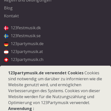
Blog
Kontakt
123festmusik.dk
123festmusik.se
123partymusik.de
123partymusik.at
123partymusik.ch
Folgen Sie uns
123partymusik.de verwendet Cookies
Cookies
sind notwendig um darüber zu informieren wie die
Facebook
Website genutzt wird, und ermöglichen
Instagram
Verbesserungen des Systems. Cookies von dieser
Website werden für die Nutzungszählung und
Optimierung von 123Partymusik verwendet.
Anwendung :