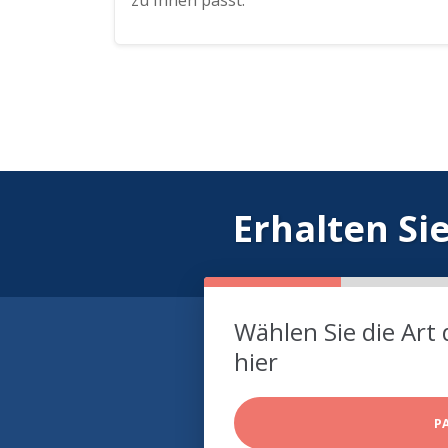
zu Ihnen passt.
Erhalten Si
Wählen Sie die Art 
hier
P