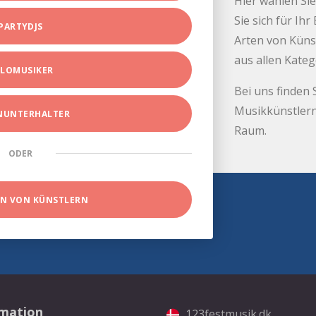
Hier wählen Sie
Sie sich für Ih
PARTYDJS
Arten von Küns
aus allen Kate
LOMUSIKER
Bei uns finden 
Musikkünstlern
INUNTERHALTER
Raum.
ODER
EN VON KÜNSTLERN
rmation
123festmusik.dk