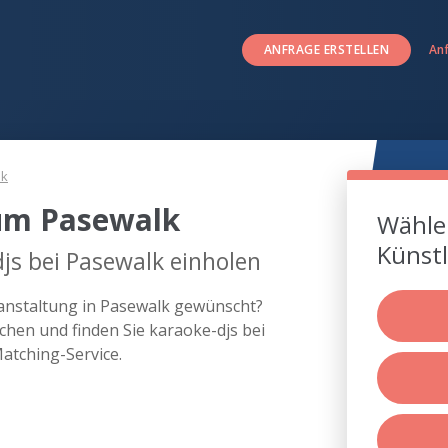
ANFRAGE ERSTELLEN
An
lk
 um Pasewalk
Wählen
Künstl
js bei Pasewalk einholen
ranstaltung in Pasewalk gewünscht?
hen und finden Sie karaoke-djs bei
atching-Service.