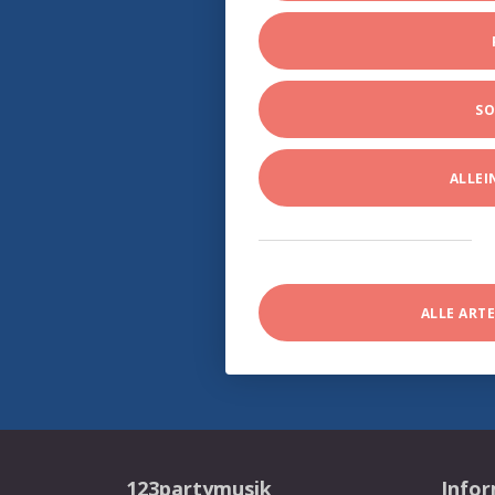
SO
ALLE
ALLE ART
123partymusik
Info