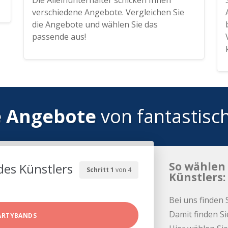
Die Alleinunterhalter schicken Ihnen
verschiedene Angebote. Vergleichen Sie
die Angebote und wählen Sie das
passende aus!
e Angebote
von fantastisc
So wählen 
des Künstlers
Schritt 1
von 4
Künstlers:
Bei uns finden 
Damit finden Si
ARTYBANDS