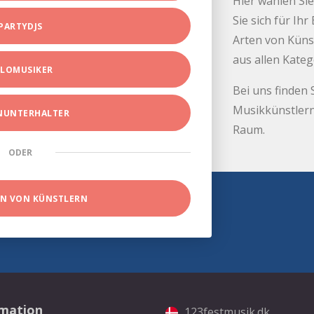
Hier wählen Sie
Sie sich für Ih
PARTYDJS
Arten von Küns
aus allen Kate
LOMUSIKER
Bei uns finden 
Musikkünstlern
INUNTERHALTER
Raum.
ODER
EN VON KÜNSTLERN
rmation
123festmusik.dk