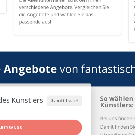
Die Alleinunterhalter schicken Ihnen
verschiedene Angebote. Vergleichen Sie
die Angebote und wählen Sie das
passende aus!
e Angebote
von fantastisc
So wählen 
des Künstlers
Schritt 1
von 4
Künstlers:
Bei uns finden 
Damit finden Si
ARTYBANDS