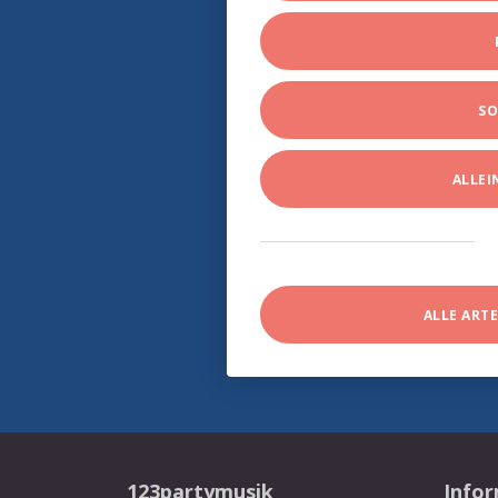
SO
ALLE
ALLE ART
123partymusik
Info