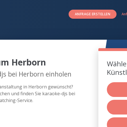
ANFRAGE ERSTELLEN
An
 um Herborn
Wählen
Künstl
js bei Herborn einholen
eranstaltung in Herborn gewünscht?
hen und finden Sie karaoke-djs bei
tching-Service.