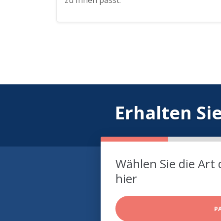
zu Ihnen passt.
Erhalten Si
Wählen Sie die Art 
hier
P