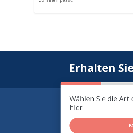
zu Ihnen passt.
Erhalten Si
Wählen Sie die Art 
hier
P