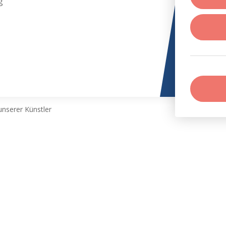
g
nserer Künstler