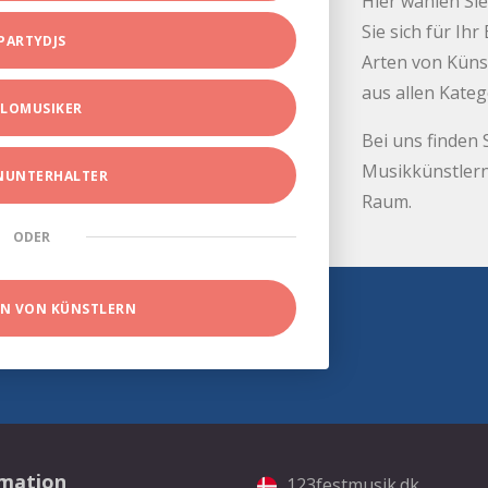
Hier wählen Sie
Sie sich für Ih
PARTYDJS
Arten von Küns
aus allen Kate
LOMUSIKER
Bei uns finden 
Musikkünstlern
INUNTERHALTER
Raum.
ODER
EN VON KÜNSTLERN
rmation
123festmusik.dk