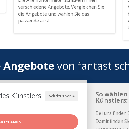
Die Alleinunterhalter schicken Ihnen
verschiedene Angebote. Vergleichen Sie
die Angebote und wählen Sie das
passende aus!
e Angebote
von fantastisc
So wählen 
des Künstlers
Schritt 1
von 4
Künstlers:
Bei uns finden 
Damit finden Si
ARTYBANDS