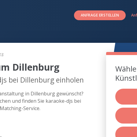
ANFRAGE ERSTELLEN
An
rg
um Dillenburg
Wählen
Künstl
js bei Dillenburg einholen
ranstaltung in Dillenburg gewünscht?
hen und finden Sie karaoke-djs bei
Matching-Service.