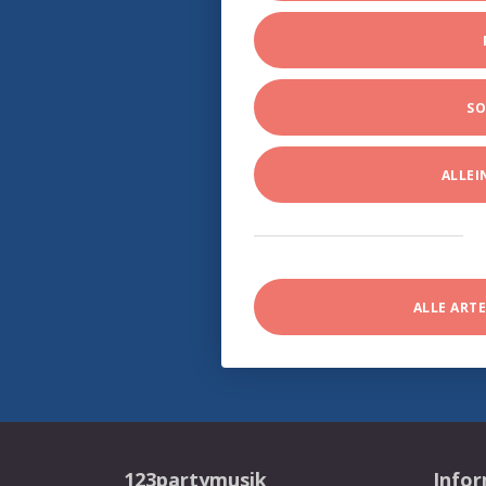
SO
ALLE
ALLE ART
123partymusik
Info