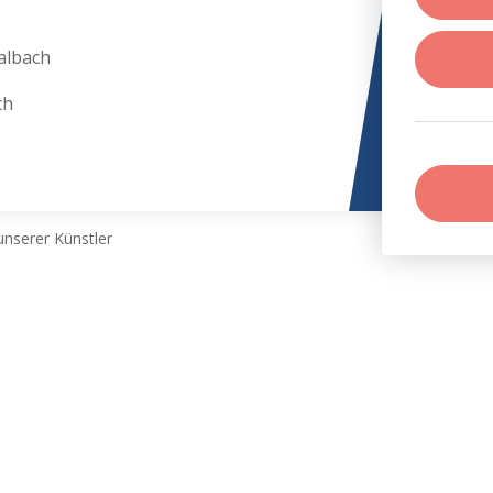
albach
ch
nserer Künstler