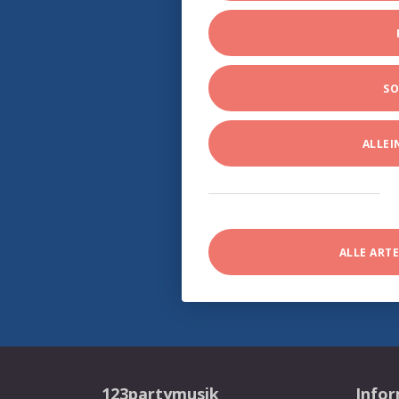
SO
ALLE
ALLE ART
123partymusik
Info