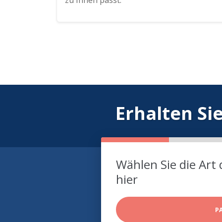
zu Ihnen passt.
Erhalten Si
Wählen Sie die Art 
hier
P