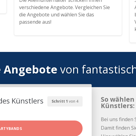
Die Alleinunterhalter schicken Ihnen
verschiedene Angebote. Vergleichen Sie
die Angebote und wählen Sie das
passende aus!
e Angebote
von fantastisc
So wählen 
des Künstlers
Schritt 1
von 4
Künstlers:
Bei uns finden 
Damit finden Si
ARTYBANDS