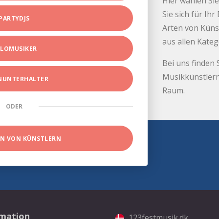
Hier wählen Sie
Sie sich für Ih
PARTYDJS
Arten von Küns
aus allen Kate
LOMUSIKER
Bei uns finden 
Musikkünstlern
INUNTERHALTER
Raum.
ODER
EN VON KÜNSTLERN
rmation
123festmusik.dk