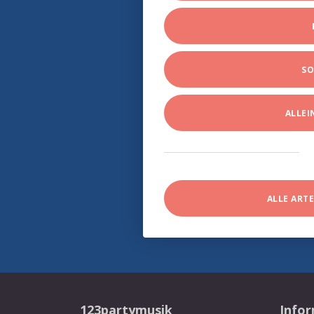
SO
ALLE
ALLE ART
123partymusik
Info