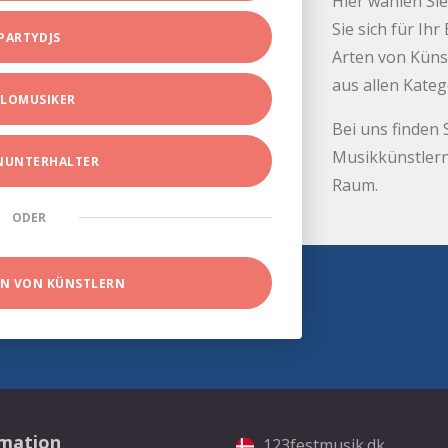
Hier wählen Sie
Sie sich für Ih
PARTYDJS
Arten von Küns
aus allen Kate
LOMUSIKER
Bei uns finden 
Musikkünstlern
INUNTERHALTER
Raum.
ODER
EN VON KÜNSTLERN
rmation
123festmusik.dk