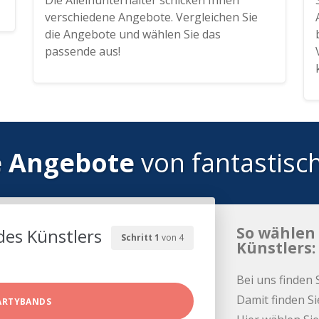
Die Alleinunterhalter schicken Ihnen
verschiedene Angebote. Vergleichen Sie
die Angebote und wählen Sie das
passende aus!
e Angebote
von fantastisc
So wählen 
des Künstlers
Schritt 1
von 4
Künstlers:
Bei uns finden 
Damit finden Si
ARTYBANDS