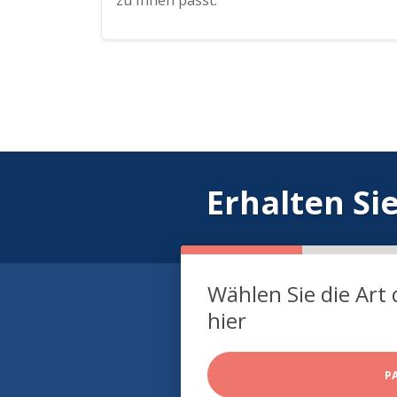
zu Ihnen passt.
Erhalten Si
Wählen Sie die Art 
hier
P