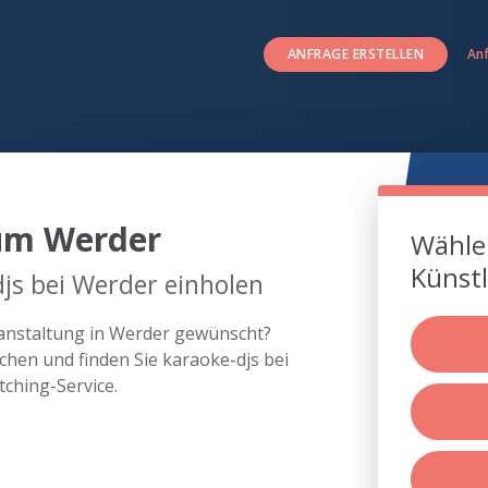
ANFRAGE ERSTELLEN
An
 um Werder
Wählen
Künstl
js bei Werder einholen
ranstaltung in Werder gewünscht?
hen und finden Sie karaoke-djs bei
ching-Service.