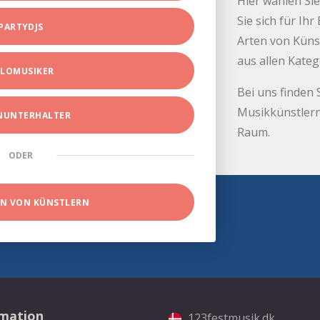
Hier wählen Sie
Sie sich für Ih
PARTYDJS
Arten von Küns
aus allen Kate
LOMUSIKER
Bei uns finden 
Musikkünstlern
INUNTERHALTER
Raum.
ODER
EN VON KÜNSTLERN
rmation
123festmusik.dk