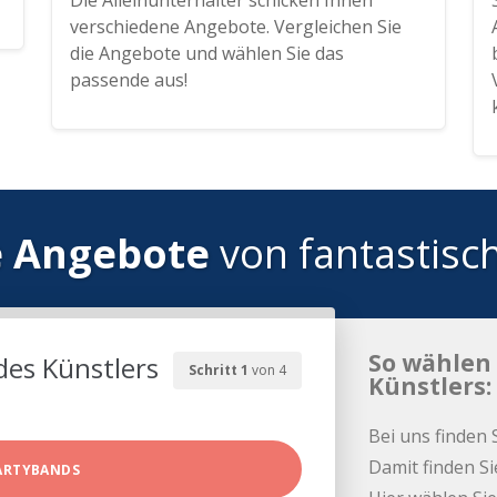
Die Alleinunterhalter schicken Ihnen
verschiedene Angebote. Vergleichen Sie
die Angebote und wählen Sie das
passende aus!
e Angebote
von fantastisc
So wählen 
des Künstlers
Schritt 1
von 4
Künstlers:
Bei uns finden 
Damit finden Si
ARTYBANDS