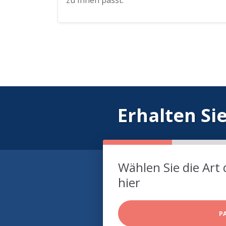
zu Ihnen passt.
Erhalten Si
Wählen Sie die Art 
hier
P