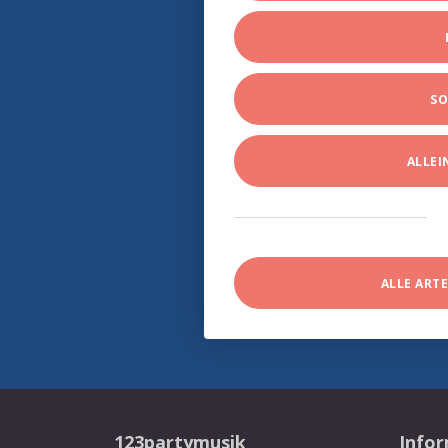
SO
ALLE
ALLE ART
123partymusik
Info