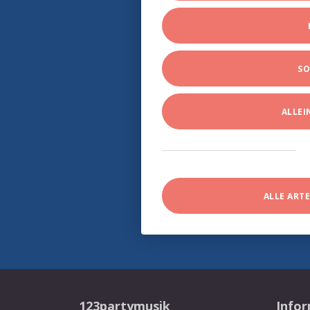
SO
ALLE
ALLE ART
123partymusik
Info