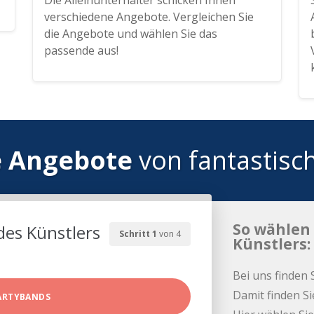
Die Alleinunterhalter schicken Ihnen
verschiedene Angebote. Vergleichen Sie
die Angebote und wählen Sie das
passende aus!
e Angebote
von fantastisc
So wählen 
des Künstlers
Schritt 1
von 4
Künstlers:
Bei uns finden 
Damit finden Si
ARTYBANDS