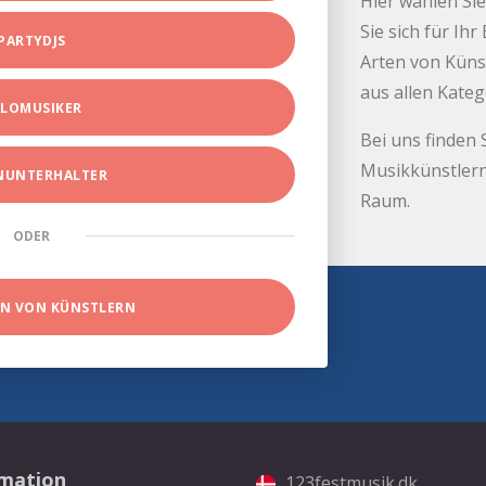
Hier wählen Sie
Sie sich für Ih
PARTYDJS
Arten von Küns
aus allen Kate
LOMUSIKER
Bei uns finden 
Musikkünstlern
INUNTERHALTER
Raum.
ODER
EN VON KÜNSTLERN
rmation
123festmusik.dk