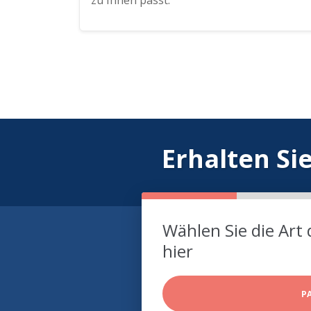
zu Ihnen passt.
Erhalten Si
Wählen Sie die Art 
hier
P