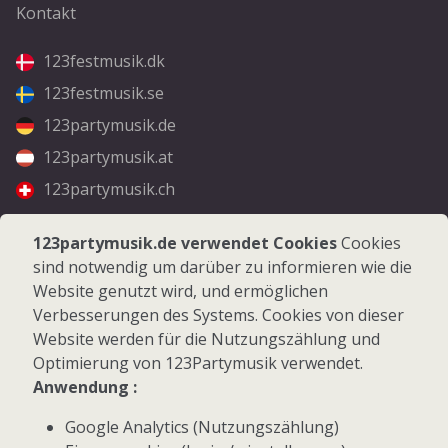
Kontakt
123festmusik.dk
123festmusik.se
123partymusik.de
123partymusik.at
123partymusik.ch
Folgen Sie uns
123partymusik.de verwendet Cookies
Cookies
sind notwendig um darüber zu informieren wie die
Facebook
Website genutzt wird, und ermöglichen
Instagram
Verbesserungen des Systems. Cookies von dieser
Website werden für die Nutzungszählung und
Optimierung von 123Partymusik verwendet.
Anwendung :
Google Analytics (Nutzungszählung)
© 2026 123Partymusik.de - Alle Rechte vorbehalten