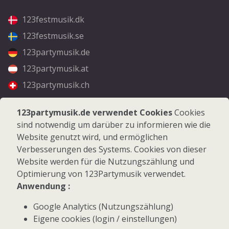
123festmusik.dk
123festmusik.se
123partymusik.de
123partymusik.at
123partymusik.ch
Folgen Sie uns
123partymusik.de verwendet Cookies
Cookies
sind notwendig um darüber zu informieren wie die
Facebook
Website genutzt wird, und ermöglichen
Instagram
Verbesserungen des Systems. Cookies von dieser
Website werden für die Nutzungszählung und
Optimierung von 123Partymusik verwendet.
Anwendung :
Google Analytics (Nutzungszählung)
© 2026 123Partymusik.de - Alle Rechte vorbehalten
Eigene cookies (login / einstellungen)