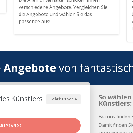
Die Alleinunterhalter schicken Ihnen
verschiedene Angebote. Vergleichen Sie
die Angebote und wählen Sie das
passende aus!
e Angebote
von fantastisc
So wählen 
des Künstlers
Schritt 1
von 4
Künstlers:
Bei uns finden 
Damit finden Si
ARTYBANDS