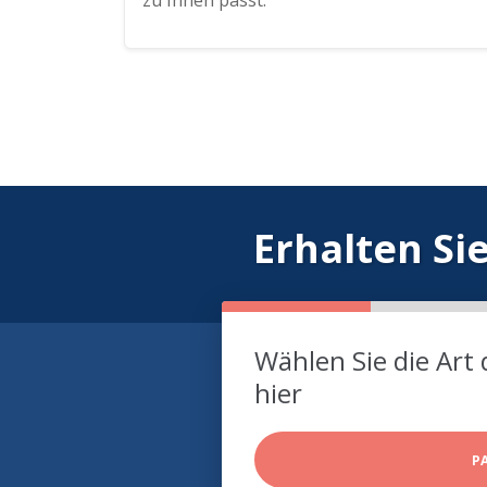
zu Ihnen passt.
Erhalten Si
Wählen Sie die Art 
hier
P