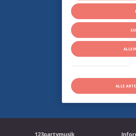
SO
ALLE
ALLE ART
123partymusik
Info