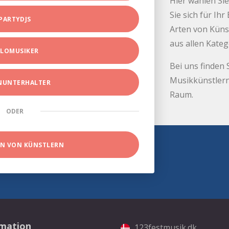
Hier wählen Sie
Sie sich für Ih
PARTYDJS
Arten von Küns
aus allen Kate
LOMUSIKER
Bei uns finden 
Musikkünstlern
INUNTERHALTER
Raum.
ODER
EN VON KÜNSTLERN
rmation
123festmusik.dk