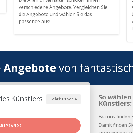
Die Alleinunterhalter schicken Ihnen
verschiedene Angebote. Vergleichen Sie
die Angebote und wählen Sie das
passende aus!
e Angebote
von fantastisc
So wählen 
des Künstlers
Schritt 1
von 4
Künstlers:
Bei uns finden 
Damit finden Si
ARTYBANDS