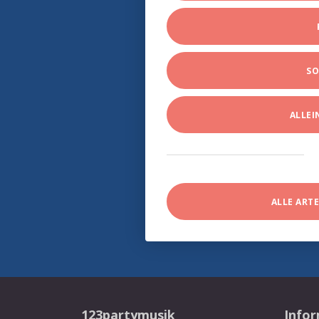
SO
ALLE
ALLE ART
123partymusik
Info