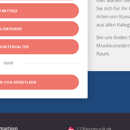
Hier wählen Sie
Sie sich für Ih
PARTYDJS
Arten von Küns
aus allen Kate
LOMUSIKER
Bei uns finden 
Musikkünstlern
INUNTERHALTER
Raum.
ODER
EN VON KÜNSTLERN
rmation
123festmusik.dk