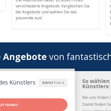
Die Alleinunterhalter schicken Ihnen
verschiedene Angebote. Vergleichen Sie
die Angebote und wählen Sie das
passende aus!
e Angebote
von fantastisc
So wählen 
des Künstlers
Schritt 1
von 4
Künstlers:
Bei uns finden 
Damit finden Si
ARTYBANDS