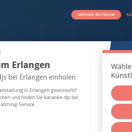
ANFRAGE ERSTELLEN
An
n
um Erlangen
Wählen
Künstl
js bei Erlangen einholen
ranstaltung in Erlangen gewünscht?
hen und finden Sie karaoke-djs bei
tching-Service.