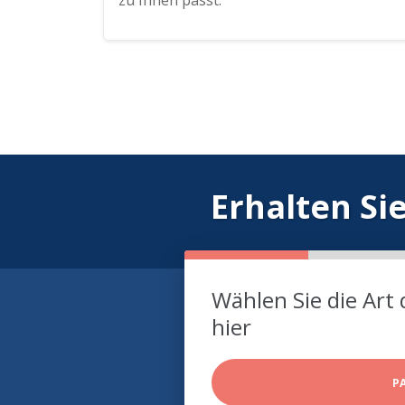
zu Ihnen passt.
Erhalten Si
Wählen Sie die Art 
hier
P