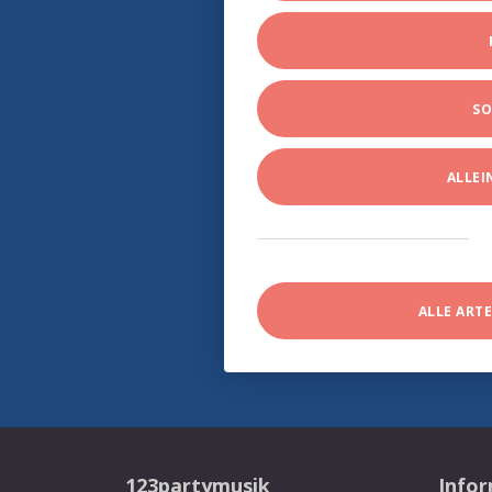
SO
ALLE
ALLE ART
123partymusik
Info