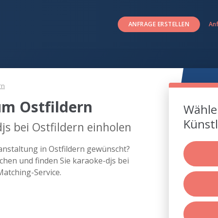
ANFRAGE ERSTELLEN
An
rn
um Ostfildern
Wählen
Künstl
s bei Ostfildern einholen
ranstaltung in Ostfildern gewünscht?
hen und finden Sie karaoke-djs bei
Matching-Service.