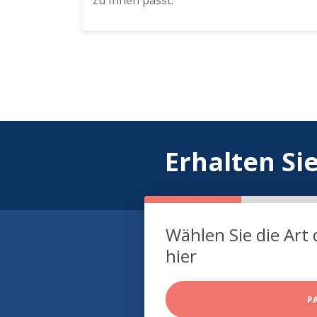
zu Ihnen passt.
Erhalten Si
Wählen Sie die Art 
hier
P