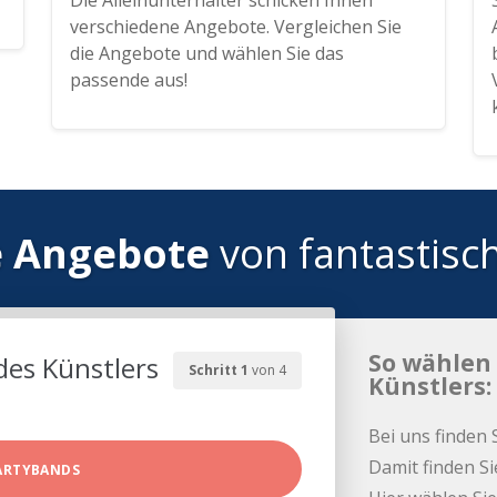
Die Alleinunterhalter schicken Ihnen
verschiedene Angebote. Vergleichen Sie
die Angebote und wählen Sie das
passende aus!
e Angebote
von fantastisc
So wählen 
des Künstlers
Schritt 1
von 4
Künstlers:
Bei uns finden 
Damit finden Si
ARTYBANDS