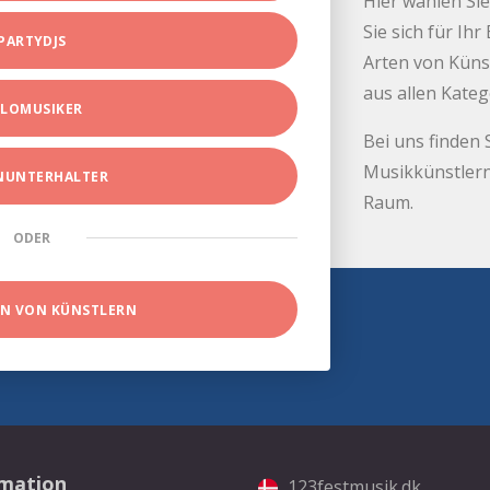
Hier wählen Sie
Sie sich für Ih
PARTYDJS
Arten von Küns
aus allen Kate
LOMUSIKER
Bei uns finden 
Musikkünstlern
INUNTERHALTER
Raum.
ODER
EN VON KÜNSTLERN
rmation
123festmusik.dk